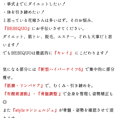
・挙式までにダイエットしたい！
・体を引き締めたい！
と思っている花嫁さんは多いはず。そのお悩み、
『BEBIQUO』
にお手伝いさせてください。
ダイエット、筋トレ、脱毛、エステ…。どれも大事だと思
います！
でもBEBIQUOは徹底的に
『キレイ』
にこだわります！
気になる部分には
『新型ハイパーナイフ6』
で集中的に部分
痩せ。
『筋膜・リンパケア』
で、むくみ・引き締めを。
『有酸素運動』・『骨盤調整 』
で全身を管理し姿勢矯正も
◎
また
『styleコンシェルジュ』
が骨盤・姿勢を確認させて頂
きます。